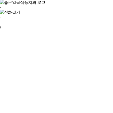
의료진 소개
/
병원소식
GF치과소개
인사말
GF만의 특별함
의료진 소개
진료안내
둘러보기
GF치아교정
GF만의 치아교정
좋은얼굴 7교정이란?
치아교정 과정
연령별 교정
GF비수술교정
GF만의 비수술 교정
비수술 주걱턱 교정
비수술 돌출입 교정