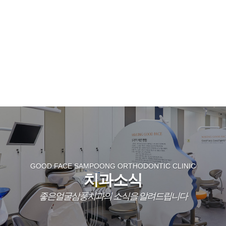
스케일링 보험
사랑니 발치
커뮤니티
좋은얼굴삼풍TV (치얼쌤)
이벤트
공지사항
치과소식
언론보도
로그인
회원가입
GOOD FACE SAMPOONG ORTHODONTIC CLINIC
치과소식
좋은얼굴삼풍치과의 소식을 알려드립니다