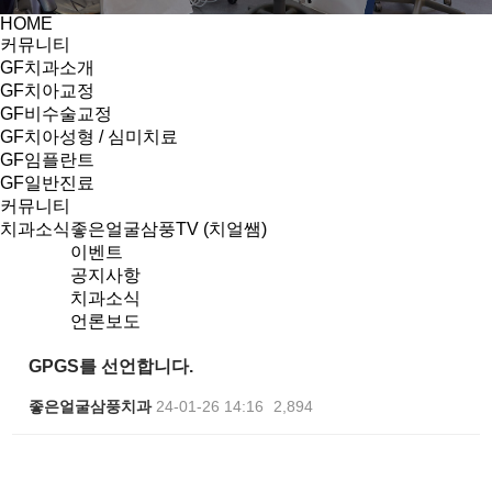
HOME
커뮤니티
GF치과소개
GF치아교정
GF비수술교정
GF치아성형 / 심미치료
GF임플란트
GF일반진료
커뮤니티
치과소식
좋은얼굴삼풍TV (치얼쌤)
이벤트
공지사항
치과소식
언론보도
GPGS를 선언합니다.
좋은얼굴삼풍치과
24-01-26 14:16
2,894
본문