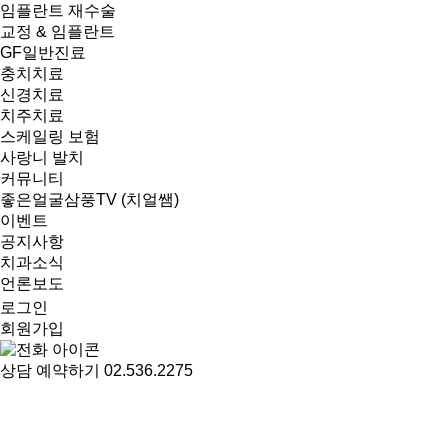
임플란트 재수술
교정 & 임플란트
GF일반진료
충치치료
신경치료
치주치료
스케일링 보험
사랑니 발치
커뮤니티
좋은얼굴삼풍TV (치얼쌤)
이벤트
공지사항
치과소식
언론보도
로그인
회원가입
상
상담 예약하기
02.536.2275
담
예