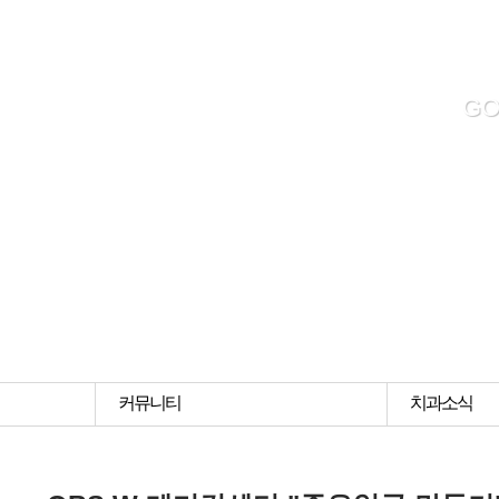
약
하
기
GO
커뮤니티
치과소식