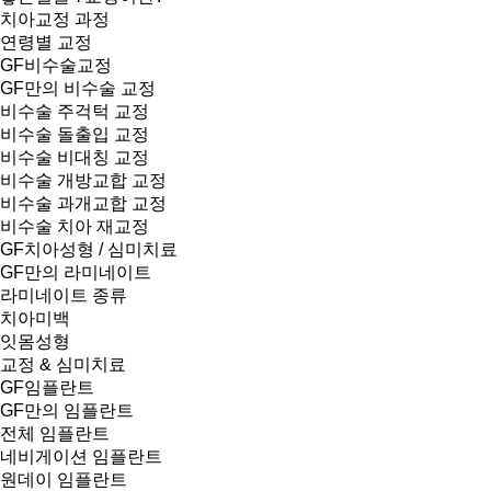
치아교정 과정
과
연령별 교정
홈
GF비수술교정
GF만의 비수술 교정
페
비수술 주걱턱 교정
이
비수술 돌출입 교정
비수술 비대칭 교정
지
비수술 개방교합 교정
비수술 과개교합 교정
비수술 치아 재교정
GF치아성형 / 심미치료
GF만의 라미네이트
라미네이트 종류
치아미백
잇몸성형
교정 & 심미치료
GF임플란트
GF만의 임플란트
전체 임플란트
네비게이션 임플란트
원데이 임플란트