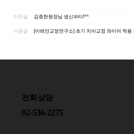
이전글
김중한원장님 생신파티!^^
다음글
[이래안교정연구소] 초기 치아교정 와이어 착용 
전화상담
02-536-2275