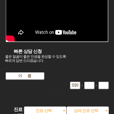
빠른 상담 신청
좋은 얼굴이 좋은 인생을 완성할 수 있도록
빠르게 답변 드리겠습니다.
이름
휴
휴
휴
대
대
대
폰
폰
폰
번
번
번
-
-
호 1
호 2
호 3
번
번
번
째
째
째
진료