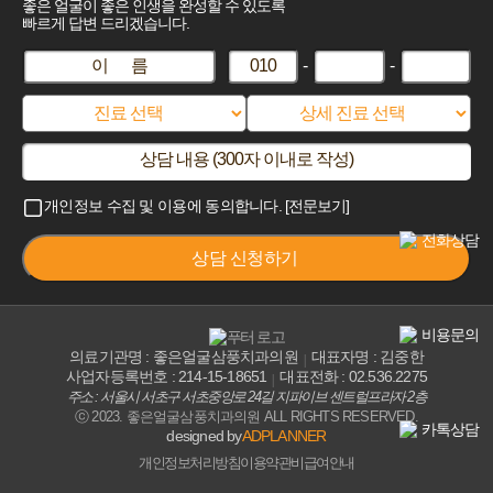
좋은 얼굴이 좋은 인생을 완성할 수 있도록
빠르게 답변 드리겠습니다.
이
-
-
휴
휴
휴
름
대
대
대
진
폰
폰
폰
료
번
번
번
선
호
호
호
택
1
2
3
개인정보 수집 및 이용에 동의합니다.
[전문보기]
번
번
번
하
째
째
째
기
상담 신청하기
의료기관명 : 좋은얼굴삼풍치과의원
대표자명 : 김중한
사업자등록번호 : 214-15-18651
대표전화 : 02.536.2275
주소 : 서울시 서초구 서초중앙로 24길 지파이브 센트럴프라자 2층
ⓒ 2023. 좋은얼굴삼풍치과의원 ALL RIGHTS RESERVED.
designed by
ADPLANNER
개인정보처리방침
이용약관
비급여안내