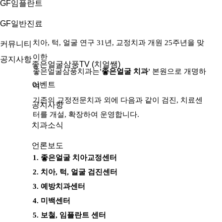
GF임플란트
GF일반진료
치아, 턱, 얼굴 연구 31년, 교정치과 개원 25주년을 맞
커뮤니티
이한
공지사항
좋은얼굴삼풍TV (치얼쌤)
좋은얼굴삼풍치과는
'좋은얼굴 치과'
본원으로 개명하
이벤트
며
기존의 교정전문치과 외에 다음과 같이 검진, 치료센
공지사항
터를 개설, 확장하여 운영합니다.
치과소식
언론보도
1. 좋은얼굴 치아교정센터
2. 치아, 턱, 얼굴 검진센터
3. 예방치과센터
4. 미백센터
5. 보철, 임플란트 센터