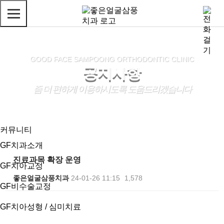
GOOD FACE SAMPOONG ORTHODONTIC CLINIC
공지사항
좀 더 편하게 이용하시도록 도움드리겠습니다
커뮤니티
GF치과소개
진료과목 확장 운영
GF치아교정
좋은얼굴삼풍치과
24-01-26 11:15
1,578
GF비수술교정
본문
GF치아성형 / 심미치료