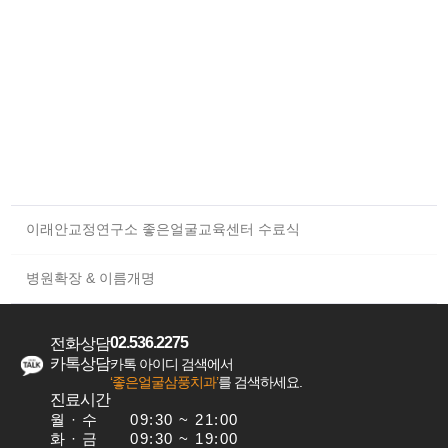
이래안교정연구소 좋은얼굴교육센터 수료식
병원확장 & 이름개명
02.536.2275
전화상담
카톡상담
카톡 아이디 검색에서
‘좋은얼굴삼풍치과’
를 검색하세요.
진료시간
월 · 수
09:30 ~ 21:00
화·금
09:30 ~ 19:00