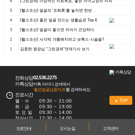
6
[그린경제] 이상적인 치료목표, 좋은 치아교정의 서곡
5
[헬스조선] 얼굴의 ‘조화美’를 놓치면 한번 ..
4
[헬스조선] 좋은 얼굴 만드는 생활습관 Top 6
3
[헬스조선] 얼굴이 좋으면 치아가 건강하다
2
[헬스조선] 사각턱 갸름해지려고 보톡스 시술을?
1
김중한 원장님 "그린경제"연재기사 보기
02.536.2275
전화상담
카톡상담
카톡 아이디 검색에서
‘좋은얼굴삼풍치과’
를 검색하세요.
진료시간
▲ TOP
월 · 수
09:30 ~ 21:00
화·금
09:30 ~ 19:00
토요일
09:30 ~ 14:00
점심시간
12:30 ~ 14:00
목요일 · 일요일 · 공휴일 휴진
진료안내
오시는길
고객센터
토요일 ·
점심시간 없이 진료