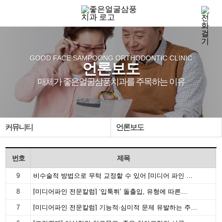
GOOD FACE SAMPOONG ORTHODONTIC CLINIC
언론보도
매체가 좋은얼굴삼풍치과를 주목하는 이유
커뮤니티
언론보도
번호
제목
9
비수술적 방법으로 무턱 교정할 수 있어 [미디어 파인 …
8
[미디어파인 전문칼럼] ‘입툭튀’ 돌출입, 유형에 따른…
7
[미디어파인 전문칼럼] 기능적∙심미적 문제 유발하는 주…