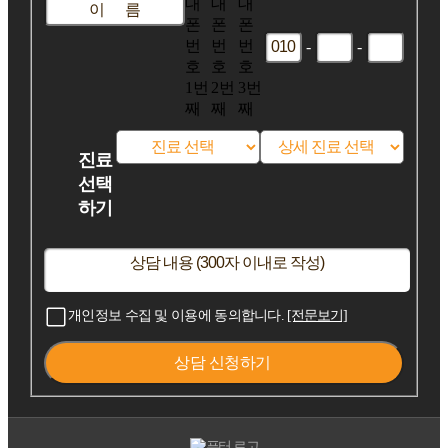
대
대
대
폰
폰
폰
번
번
번
-
-
호
호
호
1번
2번
3번
째
째
째
진료
선택
하기
개인정보 수집 및 이용에 동의합니다.
[전문보기]
상담 신청하기