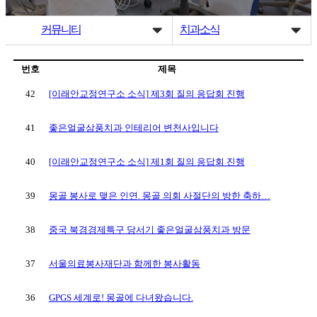
커뮤니티
치과소식
번호
제목
42
[이래안교정연구소 소식] 제3회 질의 응답회 진행
41
좋은얼굴삼풍치과 인테리어 변천사입니다
40
[이래안교정연구소 소식] 제1회 질의 응답회 진행
39
몽골 봉사로 맺은 인연. 몽골 의회 사절단의 방한 축하…
38
중국 북경경제특구 당서기 좋은얼굴삼풍치과 방문
37
서울의료봉사재단과 함께한 봉사활동
36
GPGS 세계로! 몽골에 다녀왔습니다.