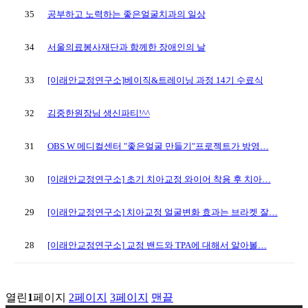
35
공부하고 노력하는 좋은얼굴치과의 일상
34
서울의료봉사재단과 함께한 장애인의 날
33
[이래안교정연구소]베이직&트레이닝 과정 14기 수료식
32
김중한원장님 생신파티!^^
31
OBS W 메디컬센터 "좋은얼굴 만들기"프로젝트가 방영…
30
[이래안교정연구소] 초기 치아교정 와이어 착용 후 치아…
29
[이래안교정연구소] 치아교정 얼굴변화 효과는 브라켓 잘…
28
[이래안교정연구소] 교정 밴드와 TPA에 대해서 알아볼…
열린
1
페이지
2
페이지
3
페이지
맨끝