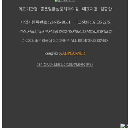
의료기관명 : 좋은얼굴삼풍치과의원
대표자명 : 김중한
사업자등록번호 : 214-15-18651
대표전화 : 02.536.2275
주소 : 서울시 서초구 서초중앙로 24길 지파이브 센트럴프라자 2층
ⓒ 2023. 좋은얼굴삼풍치과의원 ALL RIGHTS RESERVED.
designed by
ADPLANNER
개인정보처리방침
이용약관
비급여안내