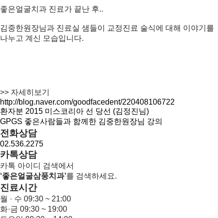
좋은얼굴치과 진료가 끝난 후..
김중한원장님과 진료실 샘들이 교정진료 술식에 대해 이야기를
나누고 계신 모습입니다.
>> 자세히보기
http://blog.naver.com/goodfacedent/220408106722
환자분 2015 미스코리아 선 당선 (김정진님)
GPGS 좋은사람들과 함께한 김중한원장님 강의
전화상담
02.536.2275
카톡상담
카톡 아이디 검색에서
‘좋은얼굴삼풍치과’
를 검색하세요.
진료시간
월 · 수
09:30 ~ 21:00
화·금
09:30 ~ 19:00