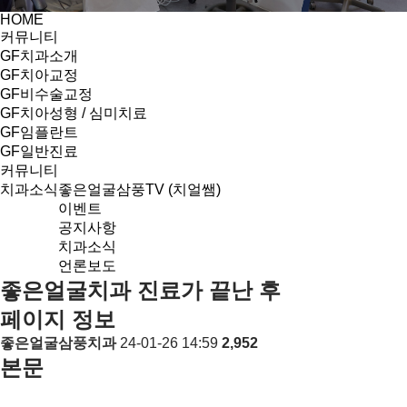
HOME
커뮤니티
GF치과소개
GF치아교정
GF비수술교정
GF치아성형 / 심미치료
GF임플란트
GF일반진료
커뮤니티
치과소식
좋은얼굴삼풍TV (치얼쌤)
이벤트
공지사항
치과소식
언론보도
좋은얼굴치과 진료가 끝난 후
페이지 정보
좋은얼굴삼풍치과
24-01-26 14:59
2,952
본문