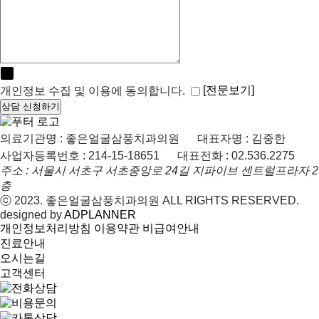
하
째
째
째
기
[전문보기]
개인정보 수집 및 이용에 동의합니다.
상담 신청하기
의료기관명 : 좋은얼굴삼풍치과의원
대표자명 : 김중한
사업자등록번호 : 214-15-18651
대표전화 : 02.536.2275
주소 : 서울시 서초구 서초중앙로 24길 지파이브 센트럴프라자 2
층
ⓒ 2023. 좋은얼굴삼풍치과의원 ALL RIGHTS RESERVED.
designed by
ADPLANNER
개인정보처리방침
이용약관
비급여안내
진료안내
오시는길
고객센터