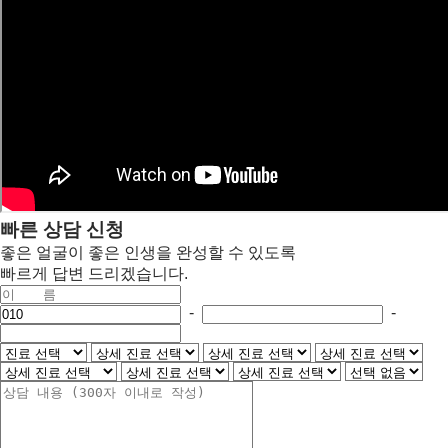
빠른 상담 신청
좋은 얼굴이 좋은 인생을 완성할 수 있도록
빠르게 답변 드리겠습니다.
이
-
-
휴
휴
휴
름
대
대
대
진
폰
폰
폰
번
번
번
료
호
호
호
선
1
2
3
택
번
번
번