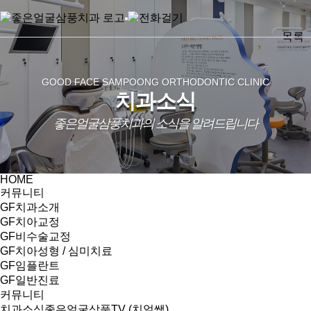
목록
GOOD FACE SAMPOONG ORTHODONTIC CLINIC
치과소식
좋은얼굴삼풍치과의 소식을 알려드립니다
HOME
커뮤니티
GF치과소개
GF치아교정
GF비수술교정
GF치아성형 / 심미치료
GF임플란트
GF일반진료
커뮤니티
치과소식
좋은얼굴삼풍TV (치얼쌤)